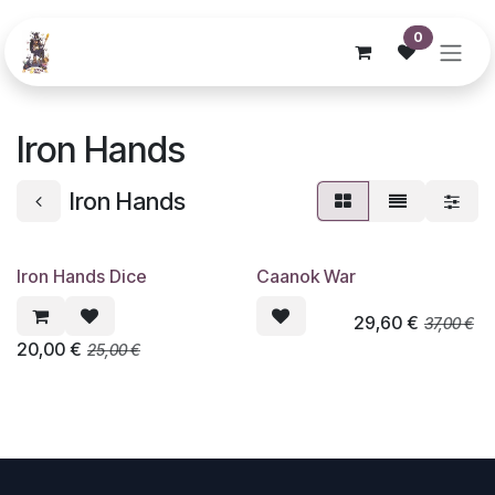
Se rendre au contenu
0
Iron Hands
Iron Hands
Iron Hands Dice
Caanok War
29,60
€
37,00
€
20,00
€
25,00
€