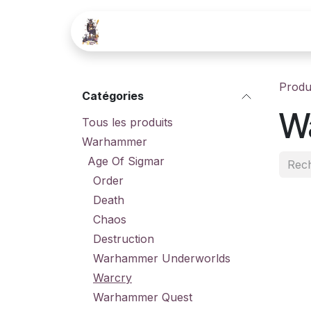
Se rendre au contenu
Boutique
Contactez-nous
Produ
Catégories
W
Tous les produits
Warhammer
Age Of Sigmar
Order
Death
Chaos
Destruction
Warhammer Underworlds
Warcry
Warhammer Quest