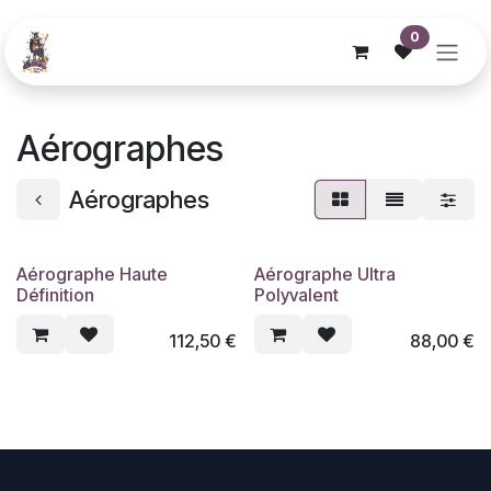
Se rendre au contenu
0
Aérographes
Aérographes
Aérographe Haute
Aérographe Ultra
Définition
Polyvalent
112,50
€
88,00
€