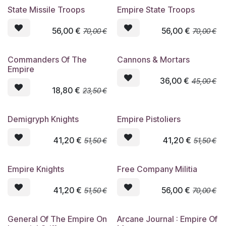
State Missile Troops
Empire State Troops
56,00
€
56,00
€
70,00
€
70,00
€
Commanders Of The
Cannons & Mortars
Empire
36,00
€
45,00
€
18,80
€
23,50
€
Demigryph Knights
Empire Pistoliers
41,20
€
41,20
€
51,50
€
51,50
€
Empire Knights
Free Company Militia
41,20
€
56,00
€
51,50
€
70,00
€
General Of The Empire On
Arcane Journal : Empire Of