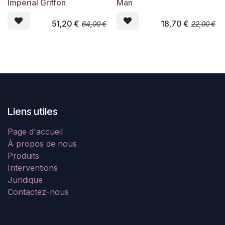
Imperial Griffon
Man
51,20
€
18,70
€
64,00
€
22,00
€
Liens utiles
Page d'accueil
À propos de nous
Produits
Interventions
Juridique
Contactez-nous