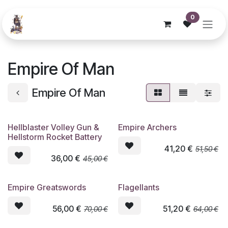
Se rendre au contenu
0
Empire Of Man
Empire Of Man
Hellblaster Volley Gun &
Empire Archers
Hellstorm Rocket Battery
41,20
€
51,50
€
36,00
€
45,00
€
Empire Greatswords
Flagellants
56,00
€
51,20
€
70,00
€
64,00
€