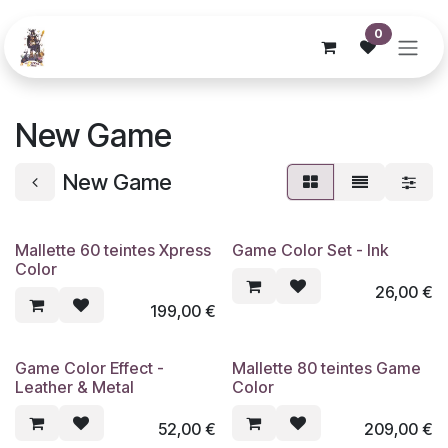
Se rendre au contenu
0
New Game
New Game
Mallette 60 teintes Xpress
Game Color Set - Ink
Nouveau !
Nouveau !
Color
26,00
€
199,00
€
Game Color Effect -
Mallette 80 teintes Game
Nouveau !
Nouveau !
Leather & Metal
Color
52,00
€
209,00
€