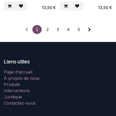
13,50
€
13,50
€
1
2
3
4
5
Liens utiles
Page d'accueil
À propos de nous
Produits
Interventions
Juridique
Contactez-nous