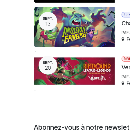
Lor
SEPT.
Cha
13
PAF:
F
Rif
SEPT.
Ven
20
PAF:
F
Abonnez-vous à notre newslet