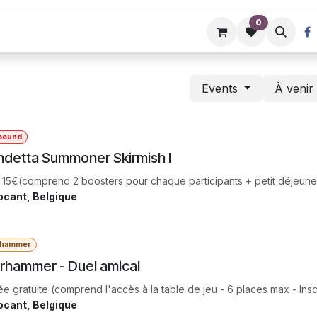
0
Événements
Events
À veni
tbound
detta Summoner Skirmish I
 15€(compren​d 2 boosters pour chaque participants + petit déjeune
ocant
,
Belgique
rhammer
rhammer - Duel amical
ée gratuite (compren​d l'accès à la table de jeu - 6 places max - In
ocant
,
Belgique