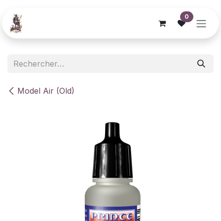
Se rendre au contenu
0
Model Air (Old)