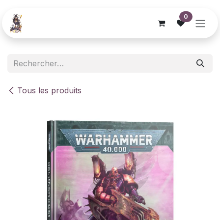
Se rendre au contenu
0
Tous les produits