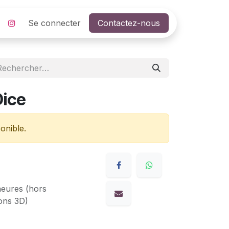
Se connecter
Contactez-nous
Dice
onible.
heures (hors
ons 3D)