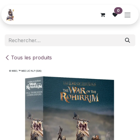
Se rendre au contenu
0
Tous les produits